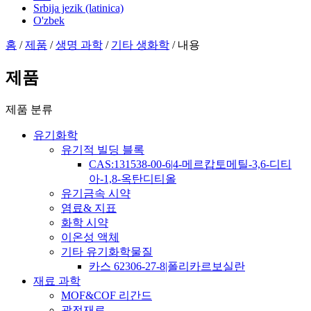
Srbija jezik (latinica)
O'zbek
홈
/
제품
/
생명 과학
/
기타 생화학
/ 내용
제품
제품 분류
유기화학
유기적 빌딩 블록
CAS:131538-00-6|4-메르캅토메틸-3,6-디티
아-1,8-옥탄디티올
유기금속 시약
염료& 지표
화학 시약
이온성 액체
기타 유기화학물질
카스 62306-27-8|폴리카르보실란
재료 과학
MOF&COF 리간드
광전재료