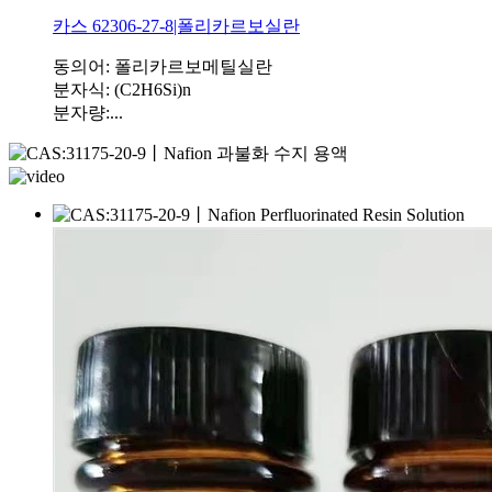
카스 62306-27-8|폴리카르보실란
동의어: 폴리카르보메틸실란
분자식: (C2H6Si)n
분자량:...