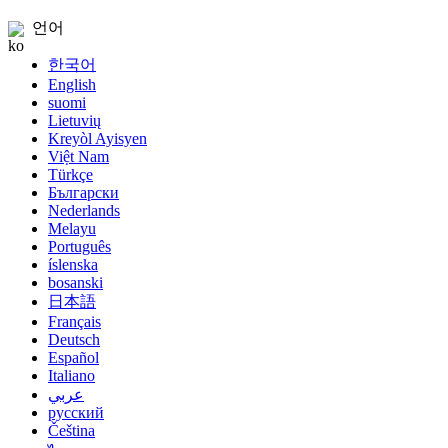
언어
한국어
English
suomi
Lietuvių
Kreyòl Ayisyen
Việt Nam
Türkçe
Български
Nederlands
Melayu
Português
íslenska
bosanski
日本語
Français
Deutsch
Español
Italiano
عربي
русский
Čeština