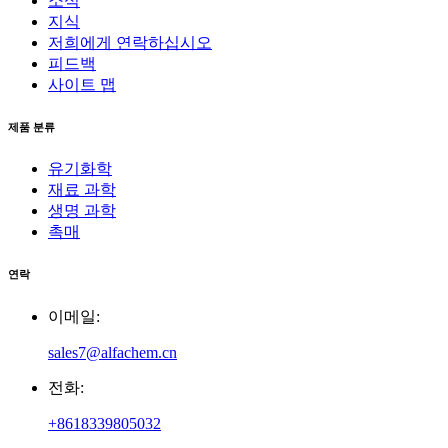
소식
지식
저희에게 연락하십시오
피드백
사이트 맵
제품 분류
유기화학
재료 과학
생명 과학
촉매
연락
이메일:
sales7@alfachem.cn
전화:
+8618339805032