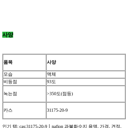
사양
품목
사양
모습
액체
비등점
93도
녹는점
>350도(점등)
카스
31175-20-9
인기 탭: cas:31175-20-9丨nafion 과불화수지 용액, 가격, 견적,