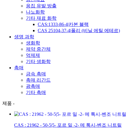
응집 유발 방출
나노화학
기타 재료 화학
CAS:1333-86-4|카본 블랙
CAS 25104-37-4|폴리 (비닐 에틸 에테르)
생명 과학
생화학
제약 중간체
억제제
기타 생화학
촉매
금속 촉매
촉매 리간드
광촉매
기타 촉매
제품 -
CAS : 21962 - 50-5|5- 포르 밀 -2- 메 톡시-벤조 니트릴