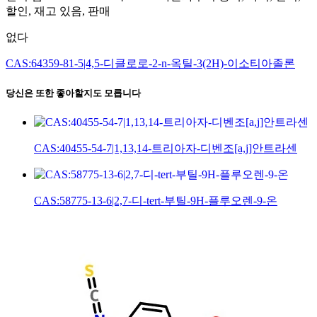
할인, 재고 있음, 판매
없다
CAS:64359-81-5|4,5-디클로로-2-n-옥틸-3(2H)-이소티아졸론
당신은 또한 좋아할지도 모릅니다
CAS:40455-54-7|1,13,14-트리아자-디벤조[a,j]안트라센
CAS:58775-13-6|2,7-디-tert-부틸-9H-플루오렌-9-온