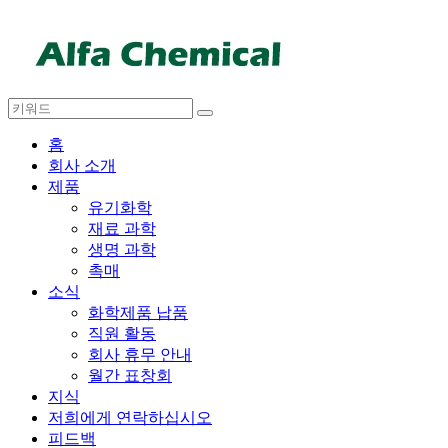
홈
회사 소개
제품
유기화학
재료 과학
생명 과학
촉매
소식
화학제품 납품
직원 활동
회사 휴무 안내
월간 표창회
지식
저희에게 연락하십시오
피드백