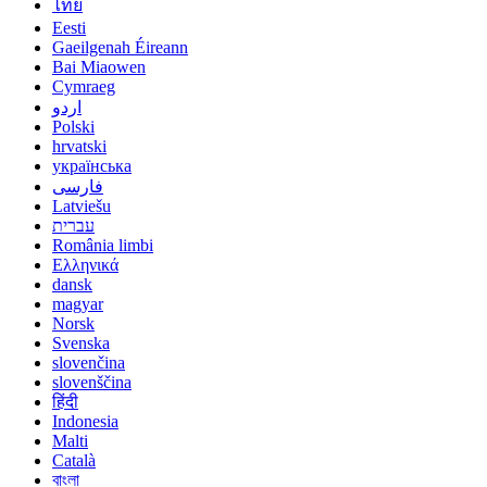
ไทย
Eesti
Gaeilgenah Éireann
Bai Miaowen
Cymraeg
اردو
Polski
hrvatski
українська
فارسی
Latviešu
עברית
România limbi
Ελληνικά
dansk
magyar
Norsk
Svenska
slovenčina
slovenščina
हिंदी
Indonesia
Malti
Català
বাংলা